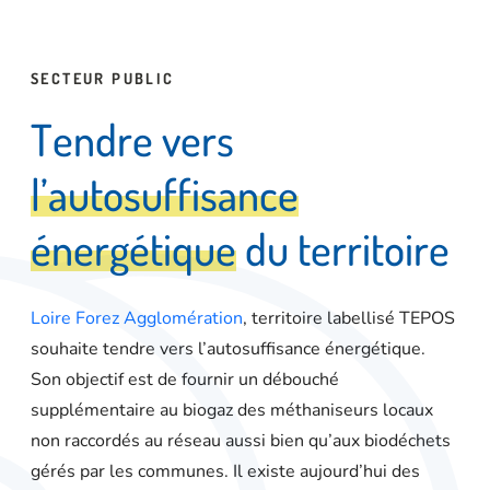
SECTEUR PUBLIC
T
e
n
d
r
e
v
e
r
s
l
’
a
u
t
o
s
u
f
f
i
s
a
n
c
e
é
n
e
r
g
é
t
i
q
u
e
d
u
t
e
r
r
i
t
o
i
r
e
Loire Forez Agglomération
, territoire labellisé TEPOS
souhaite tendre vers l’autosuffisance énergétique.
Son objectif est de fournir un débouché
supplémentaire au biogaz des méthaniseurs locaux
non raccordés au réseau aussi bien qu’aux biodéchets
gérés par les communes. Il existe aujourd’hui des