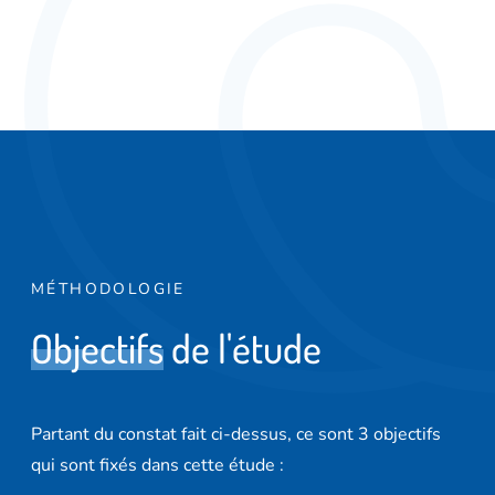
MÉTHODOLOGIE
O
b
j
e
c
t
i
f
s
d
e
l
'
é
t
u
d
e
Partant du constat fait ci-dessus, ce sont 3 objectifs
qui sont fixés dans cette étude :