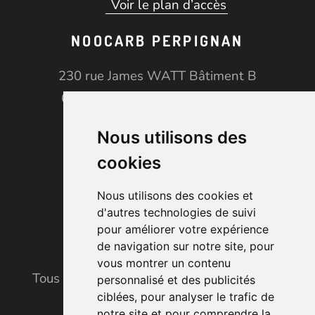
Voir le plan d’accès
NOOCARB PERPIGNAN
230 rue James WATT Bâtiment B
66100 PERPIGNAN TECNOSUD
06 14 35 64 51
Nous utilisons des
perpignan@noocarb.com
cookies
08h00 - 20h00
Voir le plan d’accès
Nous utilisons des cookies et
d'autres technologies de suivi
pour améliorer votre expérience
de navigation sur notre site, pour
vous montrer un contenu
Tous droits réservés © 2026. noocarb. Fait
personnalisé et des publicités
ciblées, pour analyser le trafic de
avec
par l’agence
ASB Digital
notre site et pour comprendre la