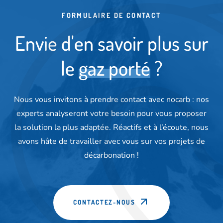
FORMULAIRE DE CONTACT
E
n
v
i
e
d
'
e
n
s
a
v
o
i
r
p
l
u
s
s
u
r
l
e
g
a
z
p
o
r
t
é
?
Nous vous invitons à prendre contact avec nocarb : nos
experts analyseront votre besoin pour vous proposer
la solution la plus adaptée. Réactifs et à l’écoute, nous
avons hâte de travailler avec vous sur vos projets de
décarbonation !
CONTACTEZ-NOUS