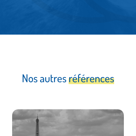
N
o
s
a
u
t
r
e
s
r
é
f
é
r
e
n
c
e
s