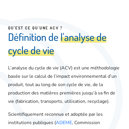
QU'EST CE QU'UNE ACV ?
D
é
f
i
n
i
t
i
o
n
d
e
l
'
a
n
a
l
y
s
e
d
e
c
y
c
l
e
d
e
v
i
e
L’analyse du cycle de vie (ACV) est une méthodologie
basée sur le
calcul de l’impact environnemental d’un
produit
, tout au long de son cycle de vie, de la
production des matières premières jusqu’à sa fin de
vie (fabrication, transports, utilisation, recyclage).
Scientifiquement reconnue et adoptée par les
institutions publiques (
ADEME
, Commission