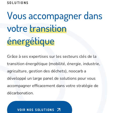
SOLUTIONS
V
o
u
s
a
c
c
o
m
p
a
g
n
e
r
d
a
n
s
v
o
t
r
e
t
r
a
n
s
i
t
i
o
n
é
n
e
r
g
é
t
i
q
u
e
Grâce à ses expertises sur les secteurs clés de la
transition énergétique (mobilité, énergie, industrie,
agriculture, gestion des déchets), noocarb a
développé un large panel de solutions pour vous
accompagner efficacement dans votre stratégie de
décarbonation.
VOIR NOS SOLUTIONS