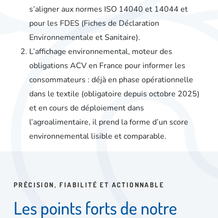
s’aligner aux normes ISO 14040 et 14044 et
pour les FDES (Fiches de Déclaration
Environnementale et Sanitaire).
L’affichage environnemental,
moteur des
obligations ACV en France pour informer les
consommateurs : déjà en phase opérationnelle
dans le textile (obligatoire depuis octobre 2025)
et en cours de déploiement dans
l’agroalimentaire, il prend la forme d’un
score
environnemental lisible et comparable
.
PRÉCISION, FIABILITÉ ET ACTIONNABLE
L
e
s
p
o
i
n
t
s
f
o
r
t
s
d
e
n
o
t
r
e