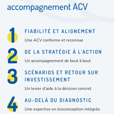
a
c
c
o
m
p
a
g
n
e
m
e
n
t
A
C
V
FIABILITÉ ET ALIGNEMENT
Une ACV conforme et reconnue
DE LA STRATÉGIE À L’ACTION
Un accompagnement de bout à bout
SCÉNARIOS ET RETOUR SUR
INVESTISSEMENT
Un levier d’aide à la décision concret
AU-DELÀ DU DIAGNOSTIC
Une expertise en écoconception intégrée