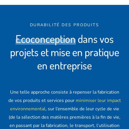
DURABILITÉ DES PRODUITS
E
c
o
c
o
n
c
e
p
t
i
o
n
d
a
n
s
v
o
s
p
r
o
j
e
t
s
e
t
m
i
s
e
e
n
p
r
a
t
i
q
u
e
e
n
e
n
t
r
e
p
r
i
s
e
Une telle approche consiste à repenser la fabrication
de vos produits et services pour
minimiser leur impact
environnemental
, sur l’ensemble de leur cycle de vie
(de la sélection des matières premières à la fin de vie,
en passant par la fabrication, le transport, l’utilisation