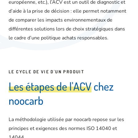
européenne, etc.), l’ACV est un outil de diagnostic et
d’aide à la prise de décision : elle permet notamment
de comparer les impacts environnementaux de
différentes solutions lors de choix stratégiques dans
le cadre d’une politique achats responsables.
LE CYCLE DE VIE D'UN PRODUIT
L
e
s
é
t
a
p
e
s
d
e
l
'
A
C
V
c
h
e
z
n
o
o
c
a
r
b
La méthodologie utilisée par noocarb repose sur les
principes et exigences des normes ISO
14040 et
14044.