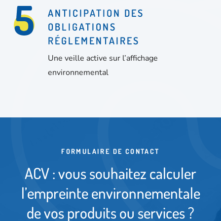
ANTICIPATION DES
OBLIGATIONS
RÉGLEMENTAIRES
Une veille active sur l’affichage
environnemental
FORMULAIRE DE CONTACT
A
C
V
:
v
o
u
s
s
o
u
h
a
i
t
e
z
c
a
l
c
u
l
e
r
l
’
e
m
p
r
e
i
n
t
e
e
n
v
i
r
o
n
n
e
m
e
n
t
a
l
e
d
e
v
o
s
p
r
o
d
u
i
t
s
o
u
s
e
r
v
i
c
e
s
?