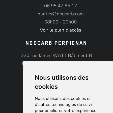
06 95 47 85 17
nantes@noocarb.com
08h00 - 20h00
Voir le plan d’accès
NOOCARB PERPIGNAN
230 rue James WATT Bâtiment B
66100 PERPIGNAN TECNOSUD
06 14 35 64 51
Nous utilisons des
perpignan@noocarb.com
cookies
08h00 - 20h00
Voir le plan d’accès
Nous utilisons des cookies et
d'autres technologies de suivi
pour améliorer votre expérience