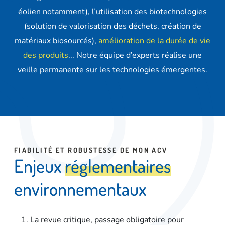
éolien notamment), l’utilisation des biotechnologies
(solution de valorisation des déchets, création de
matériaux biosourcés),
amélioration de la durée de vie
des produits
... Notre équipe d’experts réalise une
veille permanente sur les technologies émergentes.
FIABILITÉ ET ROBUSTESSE DE MON ACV
E
n
j
e
u
x
r
é
g
l
e
m
e
n
t
a
i
r
e
s
e
n
v
i
r
o
n
n
e
m
e
n
t
a
u
x
La revue critique
, passage obligatoire pour