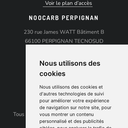
Voir le plan d’accès
NOOCARB PERPIGNAN
230 rue James WATT Bâtiment B
66100 PERPIGNAN TECNOSUD
06 14 35 64 51
perpignan@noocarb.com
Nous utilisons des
08h00 - 20h00
cookies
Voir le plan d’accès
Nous utilisons des cookies et
d'autres technologies de suivi
pour améliorer votre expérience
de navigation sur notre site, pour
Tous droits réservés © 2026. noocarb. Fait
vous montrer un contenu
personnalisé et des publicités
avec
par l’agence
ASB Digital