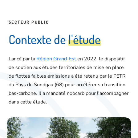
SECTEUR PUBLIC
C
o
n
t
e
x
t
e
d
e
l
'
é
t
u
d
e
Lancé par la
Région Grand-Est
en 2022, le dispositif
de soutien aux études territoriales de mise en place
de flottes faibles émissions a été retenu par le PETR
du Pays du Sundgau (68) pour accélérer sa transition
bas-carbone. Il a mandaté noocarb pour l'accompagner
dans cette étude.