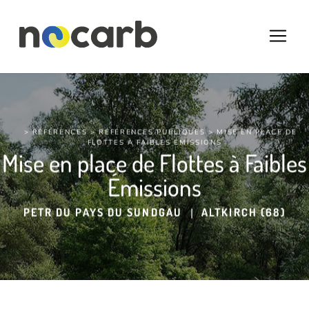
> RÉFÉRENCES >
RÉFÉRENCES PUBLIQUES
> MISE EN PLACE DE
FLOTTES À FAIBLES ÉMISSIONS
Mise en place de Flottes à Faibles
Émissions
PETR DU PAYS DU SUNDGAU
|
ALTKIRCH (68)