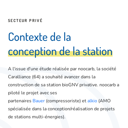
SECTEUR PRIVÉ
C
o
n
t
e
x
t
e
d
e
l
a
c
o
n
c
e
p
t
i
o
n
d
e
l
a
s
t
a
t
i
o
n
A l'issue d'une étude réalisée par noocarb, la société
Caralliance (64) a souhaité avancer dans la
construction de sa station bioGNV privative. noocarb a
piloté le projet avec ses
partenaires
Bauer
(compressoriste) et
alkio
(AMO
spécialisée dans la conception/réalisation de projets
de stations multi-énergies).