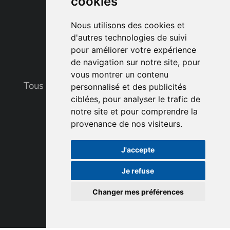
cookies
08h00 - 20h00
Voir le plan d’accès
Nous utilisons des cookies et
d'autres technologies de suivi
pour améliorer votre expérience
de navigation sur notre site, pour
vous montrer un contenu
Tous droits réservés © 2026. noocarb. Fait
personnalisé et des publicités
ciblées, pour analyser le trafic de
avec
par l’agence
ASB Digital
notre site et pour comprendre la
Mentions légales
provenance de nos visiteurs.
Confidentialité
Plan du site
J'accepte
Je refuse
Changer mes préférences