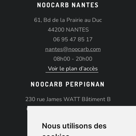
NOOCARB NANTES
61, Bd de la Prairie au Duc
44200 NANTES
06 95 47 85 17
nantes@noocarb.com
08h00 - 20h00
Voir le plan d’accès
NOOCARB PERPIGNAN
230 rue James WATT Bâtiment B
66100 PERPIGNAN TECNOSUD
06 14 35 64 51
Nous utilisons des
perpignan@noocarb.com