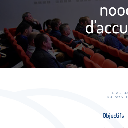
nooc
d'accu
>
ACTUA
DU PAYS 
Objectifs