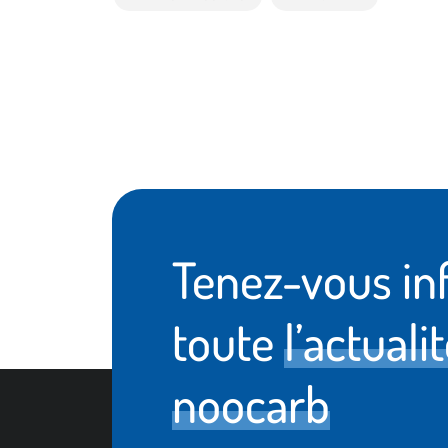
Tenez-vous in
toute
l’actuali
noocarb