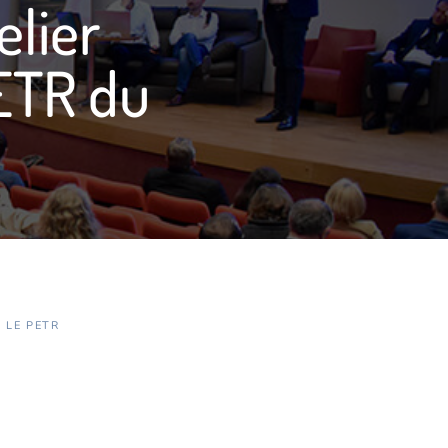
elier
PETR du
 LE PETR