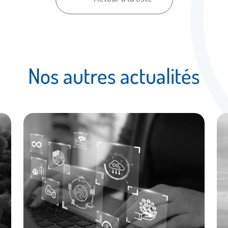
N
o
s
a
u
t
r
e
s
a
c
t
u
a
l
i
t
é
s