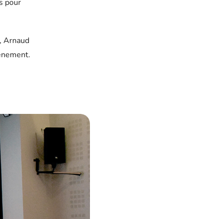
s pour
r, Arnaud
vènement.