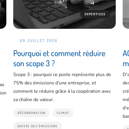
EXPERTISES
09 JUILLET 2026
Pourquoi et comment réduire
AC
son scope 3 ?
m
Scope 3 : pourquoi ce poste représente plus de
D'
75% des émissions d'une entreprise, et
des
as
comment le réduire grâce à la coopération avec
cré
ion
sa chaîne de valeur.
mét
d'
DÉCARBONATION
CLIMAT
bas
BAISSE DES ÉMISSIONS